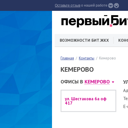
Оставьте отзыв
о нашей работе
ВОЗМОЖНОСТИ БИТ.ЖКХ
КОН
Главная
Контакты
Кемерово
КЕМЕРОВО
ОФИСЫ В
КЕМЕРОВО
У
Ад
Те
ул. Шестакова 6а оф
417
E-