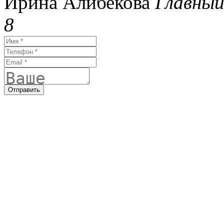
Ирина Алибекова
Главный
8